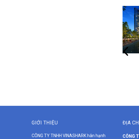
dham Mũi Né
Dự án Marvella Hotel Nha Trang
GIỚI THIỆU
ĐỊA CH
CÔNG TY TNHH VINASHARK hân hạnh
CÔNG T