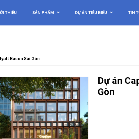
ỚI THIỆU
SẢN PHẨM
DỰ ÁN TIÊU BIỂU
TIN 
Hyatt Bason Sài Gòn
Dự án Cap
Gòn