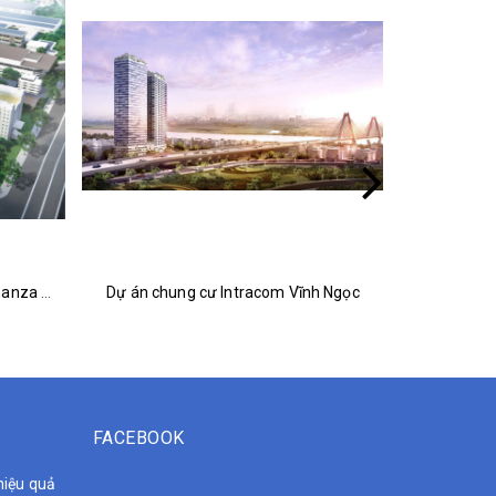
Dự án Chung cư Dreamland Bonanza Duy Tân
Dự án chung cư Intracom Vĩnh Ngọc
Dự án 
FACEBOOK
hiệu quả