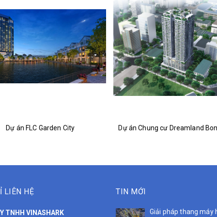
Dự án FLC Garden City
Ỉ LIÊN HỆ
TIN MỚI
Giải pháp thang máy 
Y TNHH VINASHARK