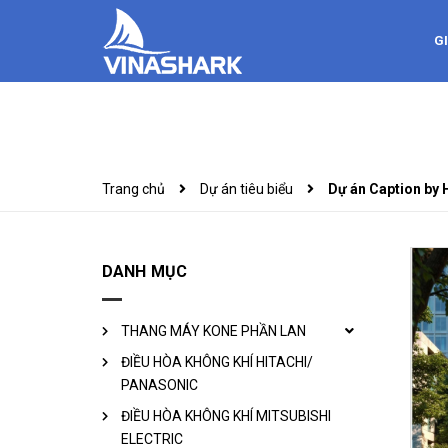
GI
Trang chủ
Dự án tiêu biểu
Dự án Caption by 
DANH MỤC
THANG MÁY KONE PHẦN LAN
ĐIỀU HÒA KHÔNG KHÍ HITACHI/
PANASONIC
ĐIỀU HÒA KHÔNG KHÍ MITSUBISHI
ELECTRIC