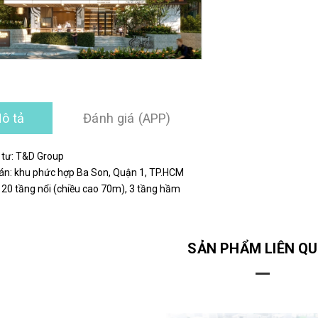
ô tả
Đánh giá (APP)
 tư:
T&D Group
ự án: khu phức hợp Ba Son, Quận 1, TP.HCM
20 tầng nổi (chiều cao 70m), 3 tầng hầm
SẢN PHẨM LIÊN Q