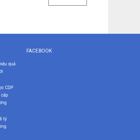
FACEBOOK
hiệu quả
ới
ược CDP
g cấp
ường
6 tỷ
hông