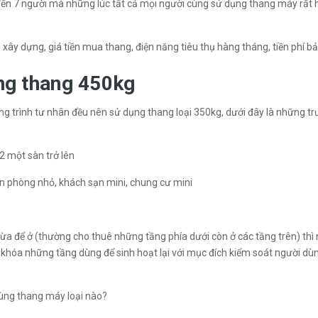
 đến 7 người mà những lúc tất cả mọi người cùng sử dụng thang máy rất
h xây dựng, giá tiền mua thang, điện năng tiêu thụ hàng tháng, tiền phí bảo
ng thang 450kg
ông trình tư nhân đều nên sử dụng thang loại 350kg, dưới đây là những t
2 một sàn trở lên
ăn phòng nhỏ, khách sạn mini, chung cư mini
 để ở (thường cho thuê những tầng phía dưới còn ở các tầng trên) thì nên
 khóa những tầng dùng để sinh hoạt lại với mục đích kiểm soát người dù
dùng thang máy loại nào?