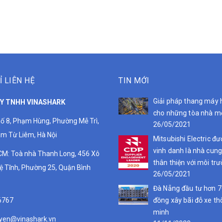
Ỉ LIÊN HỆ
TIN MỚI
Giải pháp thang máy 
Y TNHH VINASHARK
cho những tòa nhà m
ố 8, Phạm Hùng, Phường Mễ Trì,
26/05/2021
m Từ Liêm, Hà Nội
Mitsubishi Electric đ
vinh danh là nhà cun
M: Toà nhà Thanh Long, 456 Xô
thân thiện với môi tr
ệ Tĩnh, Phường 25, Quận Bình
26/05/2021
Đà Nẵng đầu tư hơn 7
6767
đồng xây bãi đỗ xe t
minh
yen@vinashark.vn