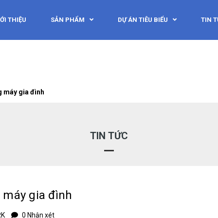
ỚI THIỆU
SẢN PHẨM
DỰ ÁN TIÊU BIỂU
TIN 
g máy gia đình
TIN TỨC
g máy gia đình
RK
0 Nhận xét