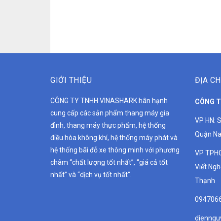
GIỚI THIỆU
ĐỊA CH
CÔNG TY TNHH VINASHARK hân hạnh
CÔNG T
cung cấp các sản phẩm thang máy gia
VP HN: S
đình, thang máy thực phẩm, hệ thống
Quận Na
điều hòa không khí, hệ thống máy phát và
hệ thống bãi đỗ xe thông minh với phương
VP TPHC
châm “chất lượng tốt nhất”, “giá cả tốt
Viết Ngh
nhất” và “dịch vụ tốt nhất”.
Thạnh
094706
dienngu